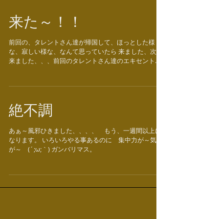
来た～！！
前回の、タレントさん達が帰国して、ほっとした様
な、寂しい様な、なんて思っていたら 来ました、次が
来ました、、、前回のタレントさん達のエキセントリ
ックな行動には、 頭の痛い思いをしましたが、今回は
どうなのかなー とにかく、個性的な方が 多い
です。😓
絶不調
あぁ～風邪ひきました、、、、 もう、一週間以上に
なります。 いろいろやる事あるのに 集中力が～気力
が～ (´;ω;｀) ガンバリマス。